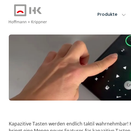
Produkte
Kapazitive Tasten werden endlich taktil wahrnehmbar! K
bringt eine Menge neuer Features für kapazitive Tasten