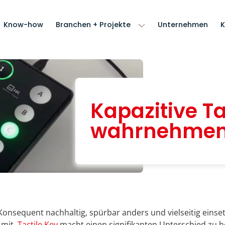
Know-how
Branchen + Projekte
Unternehmen
K
Kapazitive Ta
wahrnehme
onsequent nachhaltig, spürbar anders und vielseitig einset
 mit.
Tactile Key
macht einen signifikanten Unterschied zu 