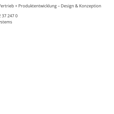
Vertrieb + Produktentwicklung – Design & Konzeption
2 37 247 0
ystems