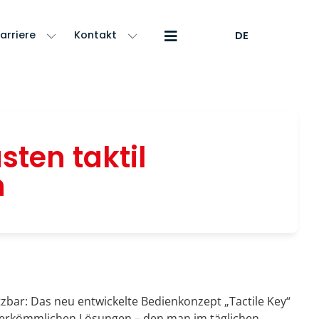
arriere
Kontakt
DE
sten taktil
n
zbar: Das neu entwickelte Bedienkonzept „Tactile Key“
herkömmlichen Lösungen – den man im täglichen